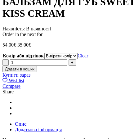
БАЛЬЗАМ ДЛЯ ГУБ SWEET
KISS CREAM
Наявність:
В наявності
Order in the next
for
54.00
€
35.00
€
Колір або відтінок
Clear
БАЛЬЗАМ
ДЛЯ
Додати в кошик
ГУБ
Купити зараз
SWEET
Wishlist
KISS
Compare
CREAM
Share
Кількість
Опис
Додаткова інформація