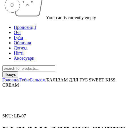
Your cart is currently empty
ПропозиціЇ
Очі
Губи
Обличчя
Догляд
Нігті
Аксесуари
Головна
/
Губи
/
Бальзам
/
БАЛЬЗАМ ДЛЯ ГУБ SWEET KISS
CREAM
-35%
SKU:
LB-07