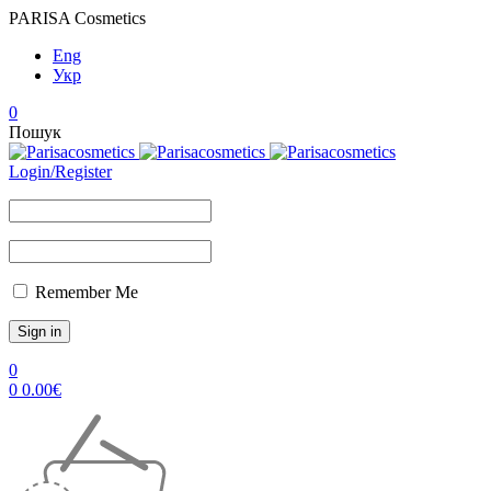
PARISA Cosmetics
Eng
Укр
0
Пошук
Login/Register
Remember Me
0
0
0.00
€