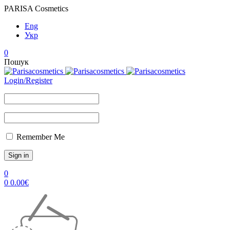
PARISA Cosmetics
Eng
Укр
0
Пошук
Login/Register
Remember Me
0
0
0.00
€