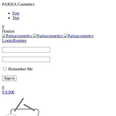
PARISA Cosmetics
Eng
Укр
0
Пошук
Login/Register
Remember Me
0
0
0.00
€