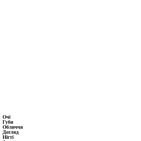
Очі
Губи
Обличчя
Догляд
Нігті