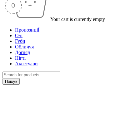
Your cart is currently empty
ПропозиціЇ
Очі
Губи
Обличчя
Догляд
Нігті
Аксесуари