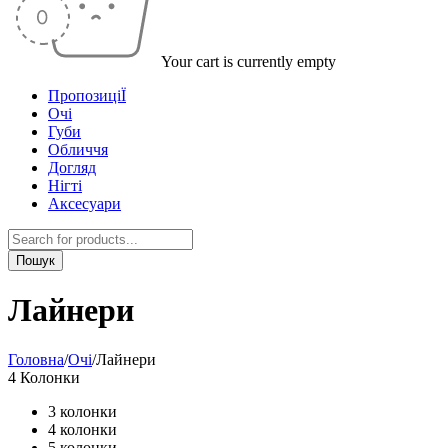
Your cart is currently empty
ПропозиціЇ
Очі
Губи
Обличчя
Догляд
Нігті
Аксесуари
Лайнери
Головна
/
Очі
/
Лайнери
4 Колонки
3 колонки
4 колонки
5 колонки