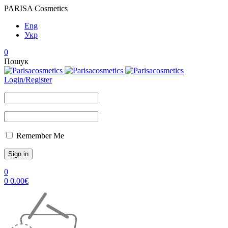
PARISA Cosmetics
Eng
Укр
0
Пошук
Login/Register
Remember Me
0
0
0.00
€