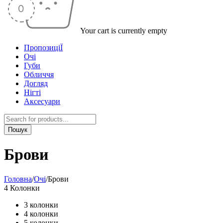
Your cart is currently empty
ПропозиціЇ
Очі
Губи
Обличчя
Догляд
Нігті
Аксесуари
Брови
Головна
/
Очі
/
Брови
4 Колонки
3 колонки
4 колонки
5 колонки