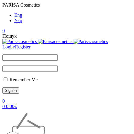
PARISA Cosmetics
Eng
Укр
0
Пошук
Login/Register
Remember Me
0
0
0.00
€