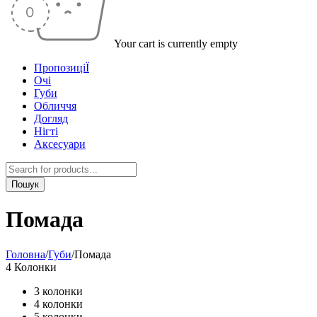
Your cart is currently empty
ПропозиціЇ
Очі
Губи
Обличчя
Догляд
Нігті
Аксесуари
Помада
Головна
/
Губи
/
Помада
4 Колонки
3 колонки
4 колонки
5 колонки