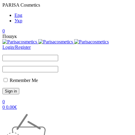
PARISA Cosmetics
Eng
Укр
0
Пошук
Login/Register
Remember Me
0
0
0.00
€