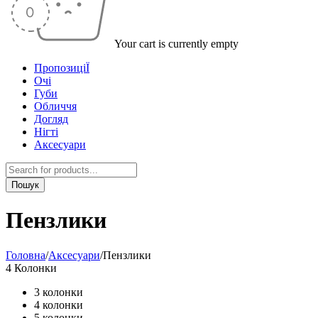
Your cart is currently empty
ПропозиціЇ
Очі
Губи
Обличчя
Догляд
Нігті
Аксесуари
Пензлики
Головна
/
Аксесуари
/
Пензлики
4 Колонки
3 колонки
4 колонки
5 колонки