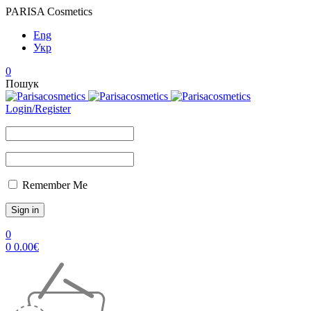
PARISA Cosmetics
Eng
Укр
0
Пошук
Login/Register
Remember Me
0
0
0.00
€