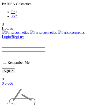
PARISA Cosmetics
Eng
Укр
0
Пошук
Login/Register
Remember Me
0
0
0.00
€