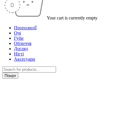
Your cart is currently empty
ПропозиціЇ
Очі
Губи
Обличчя
Догляд
Нігті
Аксесуари